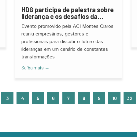
HDG participa de palestra sobre
liderança e os desafios da
gestão de pessoas
Evento promovido pela ACI Montes Claros
reuniu empresários, gestores e
profissionais para discutir o futuro das
lideranças em um cenário de constantes
transformações
Saiba mais →
3
4
5
6
7
8
9
10
32