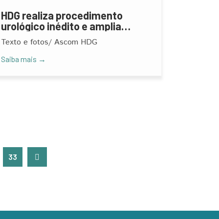
HDG realiza procedimento
urológico inédito e amplia
oferta de tratamentos
Texto e fotos/ Ascom HDG
minimamente invasivos na
região
Saiba mais →
33