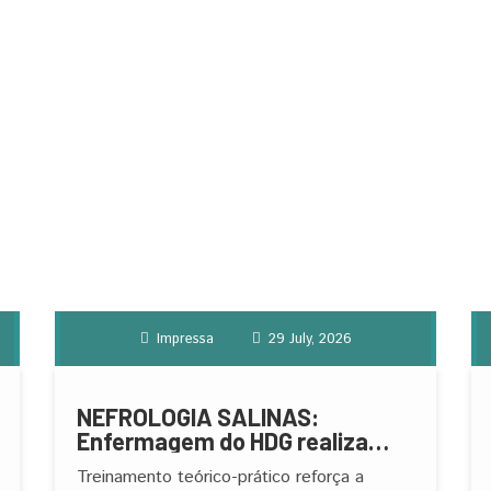
Impressa
29 July, 2026
NEFROLOGIA SALINAS:
Enfermagem do HDG realiza
capacitação sobre
Treinamento teórico-prático reforça a
atendimento ao paciente grave