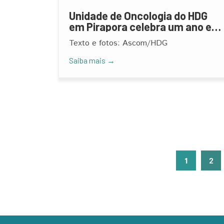
Unidade de Oncologia do HDG
em Pirapora celebra um ano e
amplia acesso ao tratamento
Texto e fotos: Ascom/HDG
contra o câncer
Saiba mais →
1
2